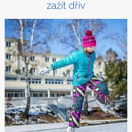
zažít dřív