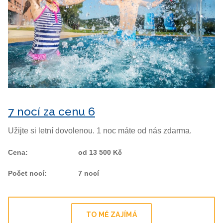
7 nocí za cenu 6
Užijte si letní dovolenou. 1 noc máte od nás zdarma.
Cena
:
od 13 500 Kč
Počet nocí
:
7 nocí
TO MĚ ZAJÍMÁ