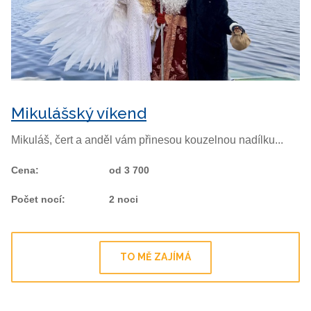
Mikulášský víkend
Mikuláš, čert a anděl vám přinesou kouzelnou nadílku...
Cena
:
od 3 700
Počet nocí
:
2 noci
TO MĚ ZAJÍMÁ