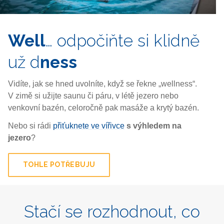
Well
… odpočiňte
si klidně
už d
ness
Vidíte, jak se hned uvolníte, když se řekne „wellness“.
V zimě si užijte saunu či páru, v létě jezero nebo
venkovní bazén, celoročně pak masáže a krytý bazén.
Nebo si rádi
přiťuknete ve vířivce
s výhledem na
jezero
?
TOHLE POTŘEBUJU
Stačí se rozhodnout, co