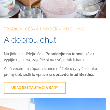
TRADIČNÍ ČESKÁ I MODERNÍ KUCHYNĚ
A dobrou chuť
Na jídlo si udělejte čas.
Posnídejte na terase
, kávu
vypijte u jezera, zajděte si na svůj drink k baru.
A při večerním západu slunce můžete u ryby či steaku
přemýšlet, jestli to vpravo je
opravdu hrad Bezděz
.
UKAŽ RESTAURACI A BARY