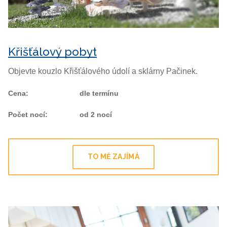
Křišťálový pobyt
Objevte kouzlo Křišťálového údolí a sklárny Pačinek.
Cena
:
dle termínu
Počet nocí
:
od 2 nocí
TO MĚ ZAJÍMÁ