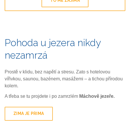
TO MĚ ZAJÍMÁ
Pohoda u jezera nikdy
nezamrzá
Prostě v klidu, bez napětí a stresu. Zato s hotelovou
vířivkou, saunou, bazénem, masážemi – a tichou přírodou
kolem.
A třeba se tu projdete i po zamrzlém
Máchově jezeře.
ZIMA JE PRIMA