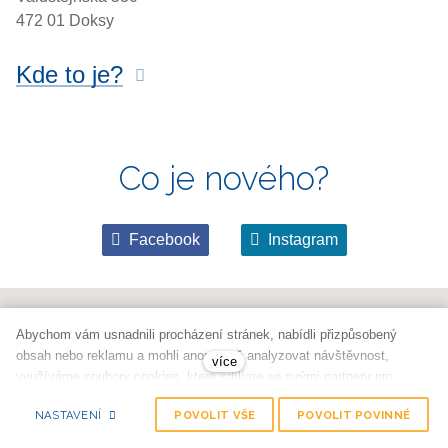
472 01 Doksy
Kde to je?
Co je nového?
Facebook
Instagram
Abychom vám usnadnili procházení stránek, nabídli přizpůsobený
obsah nebo reklamu a mohli anonymně analyzovat návštěvnost,
více
využíváme soubory cookies, které sdílíme se svými partnery pro
sociální média, inzerci a analýzu. Jejich nastavení upravíte odkazem
NASTAVENÍ
POVOLIT VŠE
POVOLIT POVINNÉ
"Nastavení cookies" a kdykoliv jej můžete změnit v patičce webu.
Podrobnější informace najdete v našich
Zásadách ochrany osobních