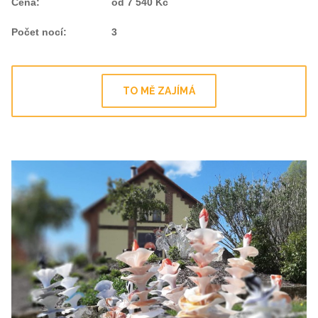
Cena
:
od 7 540 Kč
Počet nocí
:
3
TO MĚ ZAJÍMÁ