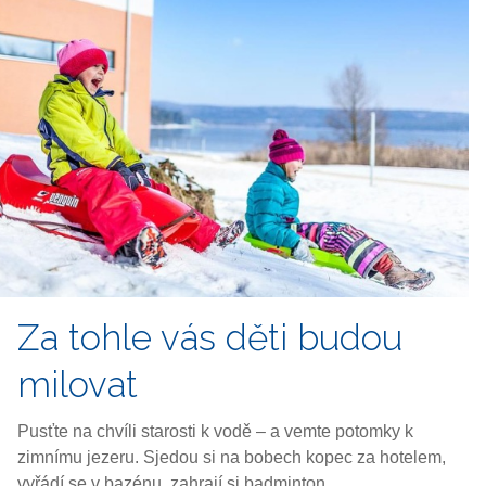
Za tohle vás děti
budou
milovat
Pusťte na chvíli starosti k vodě – a vemte potomky k
zimnímu jezeru. Sjedou si na bobech kopec za hotelem,
vyřádí se v bazénu, zahrají si badminton.