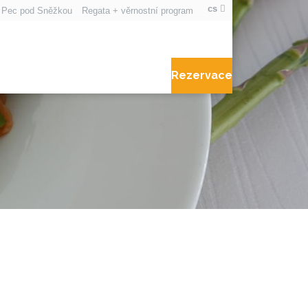
cs
t Pec pod Sněžkou
Regata + věrnostní program
Rezervace