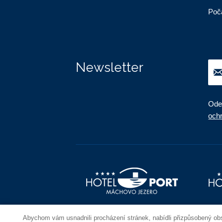
Poč
Newsletter
Ode
och
Abychom vám usnadnili procházení stránek, nabídli přizpůsobený o