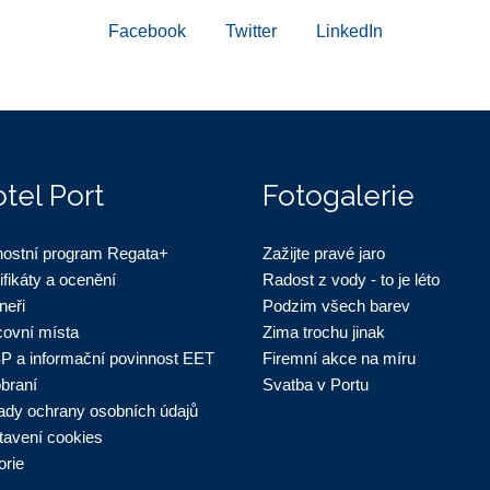
Facebook
Twitter
LinkedIn
tel Port
Fotogalerie
nostní program Regata+
Zažijte pravé jaro
ifikáty a ocenění
Radost z vody - to je léto
neři
Podzim všech barev
covní místa
Zima trochu jinak
P a informační povinnost EET
Firemní akce na míru
obraní
Svatba v Portu
ady ochrany osobních údajů
tavení cookies
orie