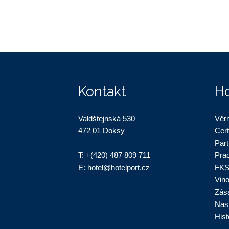
Kontakt
Ho
Valdštejnská 530
Věr
472 01 Doksy
Cert
Part
T:
+(420) 487 809 711
Pra
E:
hotel@hotelport.cz
FKS
Vin
Zás
Nas
Hist