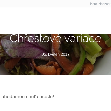
Hotel Horizon
Chřestové variace
05. květen 2017
 blahodárnou chuť chřestu!