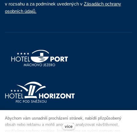
v rozsahu a za podmínek uvedených v
Zásadách ochrany
osobních údajů.
Abychom vám usnadnili procházení stránek, nabídli přizpůsobený
obsah nebo reklamu a mohli anonymně analyzovat návštěvnost,
více
využíváme soubory cookies, které sdílíme se svými partnery pro
© Tento web běží na
solidpixels.