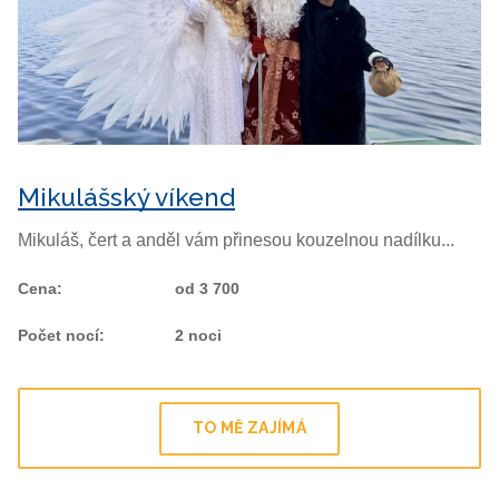
Mikulášský víkend
Mikuláš, čert a anděl vám přinesou kouzelnou nadílku...
Cena
:
od 3 700
Počet nocí
:
2 noci
TO MĚ ZAJÍMÁ