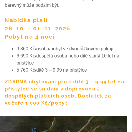
barevný může podzim být.
Nabídka platí
28. 10. – 01. 11. 2026
Pobyt na 4 noci
9 860 Kč/osoba/pobyt ve dvoulůžkovém pokoji
6 690 Kč/dospělá osoba nebo dítě starší 10 let na
přistýlce
5 760 Kč/dítě 3 – 9,99 na přistýlce
ZDARMA ubytování pro 1 dítě 3 – 9,99 let na
přistýlce se snídaní v doprovodu 2
dospělých platících osob. Doplatek za
večeře 1 000 Kč/pobyt