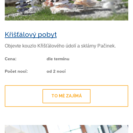
Křišťálový pobyt
Objevte kouzlo Křišťálového údolí a sklárny Pačinek.
Cena
:
dle termínu
Počet nocí
:
od 2 nocí
TO MĚ ZAJÍMÁ