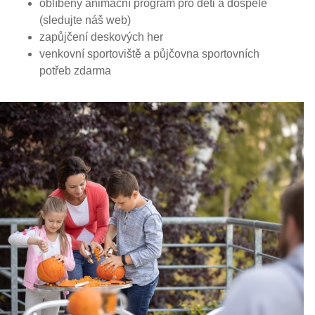
oblíbený animační program pro děti a dospělé
(sledujte náš web)
zapůjčení deskových her
venkovní sportoviště a půjčovna sportovních
potřeb zdarma