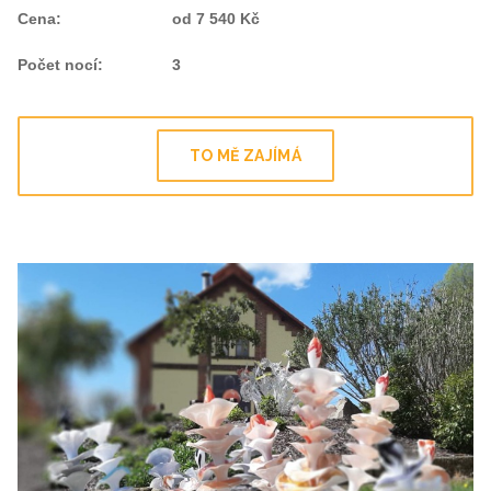
Cena
:
od 7 540 Kč
Počet nocí
:
3
TO MĚ ZAJÍMÁ