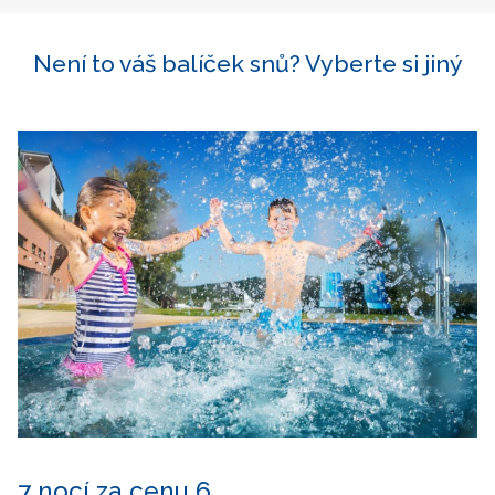
Není to váš balíček snů? Vyberte si jiný
7 nocí za cenu 6