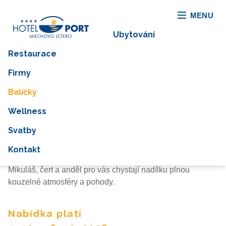
MENU
Ubytování
Restaurace
Firmy
Balíčky
Wellness
Svatby
Mikulášský víkend
Kontakt
Mikuláš, čert a anděl pro vás chystají nadílku plnou
kouzelné atmosféry a pohody.
Nabídka platí