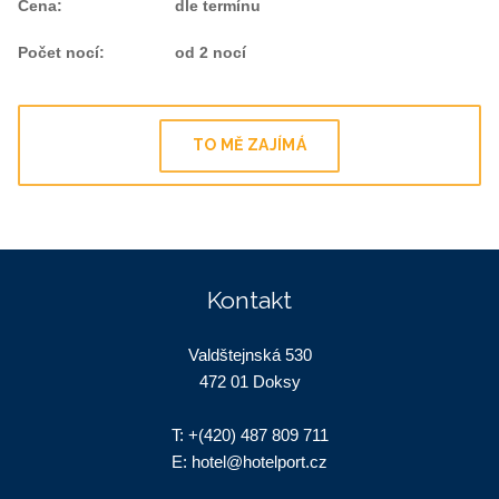
Cena
:
dle termínu
Počet nocí
:
od 2 nocí
TO MĚ ZAJÍMÁ
Kontakt
Valdštejnská 530
472 01 Doksy
T:
+(420) 487 809 711
E:
hotel@hotelport.cz