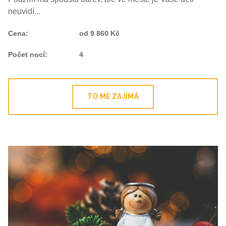
neuvidí...
Cena
:
od 9 860 Kč
Počet nocí
:
4
TO MĚ ZAJÍMÁ