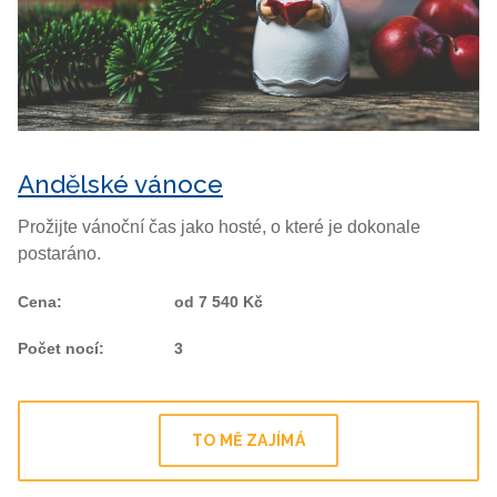
Andělské vánoce
Prožijte vánoční čas jako hosté, o které je dokonale
postaráno.
Cena
:
od 7 540 Kč
Počet nocí
:
3
TO MĚ ZAJÍMÁ