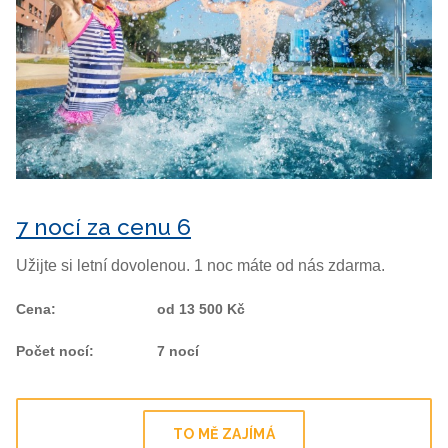
7 nocí za cenu 6
Užijte si letní dovolenou. 1 noc máte od nás zdarma.
Cena
:
od 13 500 Kč
Počet nocí
:
7 nocí
TO MĚ ZAJÍMÁ