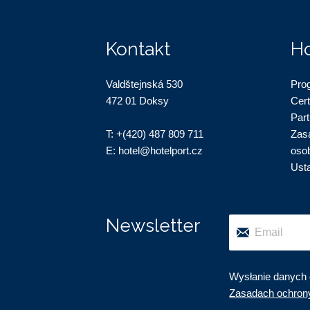
Kontakt
Ho
Valdštejnská 530
Pro
472 01 Doksy
Cert
Par
T:
+(420) 487 809 711
Zas
E:
hotel@hotelport.cz
oso
Ust
Newsletter
Wysłanie danych 
Zasadach ochron