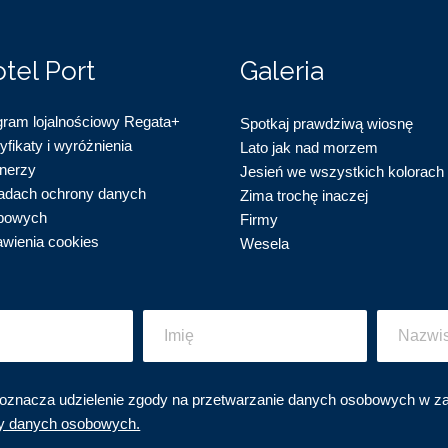
tel Port
Galeria
gram lojalnościowy Regata+
Spotkaj prawdziwą wiosnę
yfikaty i wyróżnienia
Lato jak nad morzem
tnerzy
Jesień we wszystkich kolorach
adach ochrony danych
Zima trochę inaczej
bowyc
h
Firmy
awienia cookies
Wesela
oznacza udzielenie zgody na przetwarzanie danych osobowych w za
y danych osobowych.