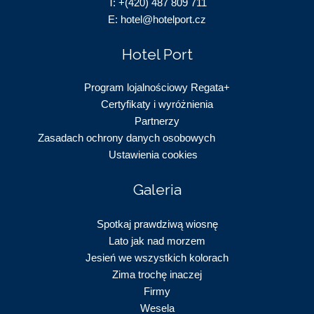
T:
+(420) 487 809 711
E:
hotel@hotelport.cz
Hotel Port
Program lojalnościowy Regata+
Certyfikaty i wyróżnienia
Partnerzy
Zasadach ochrony danych osobowyc
h
Ustawienia cookies
Galeria
Spotkaj prawdziwą wiosnę
Lato jak nad morzem
Jesień we wszystkich kolorach
Zima trochę inaczej
Firmy
Wesela