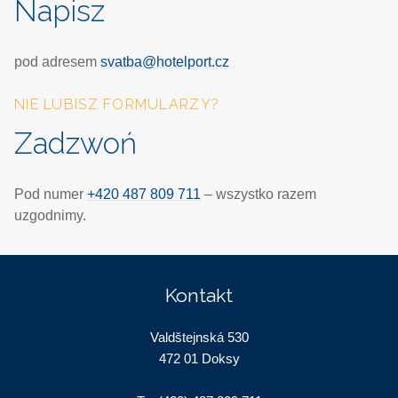
Napisz
pod adresem
svatba@hotelport.cz
NIE LUBISZ FORMULARZY?
Zadzwoń
Pod numer
+420 487 809 711
– wszystko razem
uzgodnimy.
Kontakt
Valdštejnská 530
472 01 Doksy