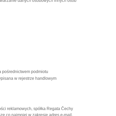
twarzanie danych osobowych innych osób
za pośrednictwem podmiotu
 wpisana w rejestrze handlowym
mości reklamowych, spółka Regata Čechy
e co najmniej w zakresie adres e-mail,