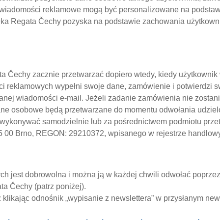
nne wiadomości reklamowe mogą być personalizowane na podsta
półka Regata Čechy pozyska na podstawie zachowania użytkownik
 Čechy zacznie przetwarzać dopiero wtedy, kiedy użytkowni
ci reklamowych wypełni swoje dane, zamówienie i potwierdzi 
anej wiadomości e-mail. Jeżeli zadanie zamówienia nie zostani
ane osobowe będą przetwarzane do momentu odwołania udziel
ykonywać samodzielnie lub za pośrednictwem podmiotu przetwa
 625 00 Brno, REGON: 29210372, wpisanego w rejestrze handl
h jest dobrowolna i można ją w każdej chwili odwołać poprze
a Čechy (patrz poniżej).
likając odnośnik „wypisanie z newslettera” w przysłanym new