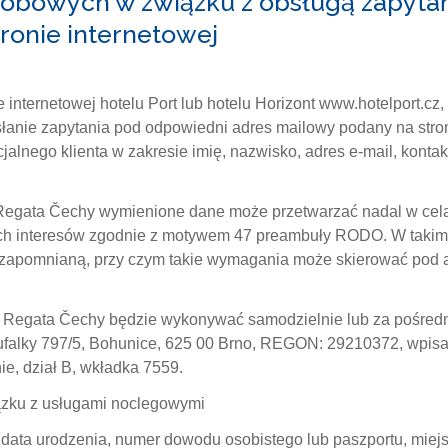
obowych w związku z obsługą zapytań
ronie internetowej
e internetowej hotelu Port lub hotelu Horizont www.hotelport.c
łanie zapytania pod odpowiedni adres mailowy podany na stron
nego klienta w zakresie imię, nazwisko, adres e-mail, kontakt 
Regata Čechy wymienione dane może przetwarzać nadal w cela
ych interesów zgodnie z motywem 47 preambuły RODO. W takim 
 zapomnianą, przy czym takie wymagania może skierować pod 
 Regata Čechy będzie wykonywać samodzielnie lub za pośredn
troufalky 797/5, Bohunice, 625 00 Brno, REGON: 29210372, wpi
, dział B, wkładka 7559.
zku z usługami noclegowymi
data urodzenia, numer dowodu osobistego lub paszportu, miejs