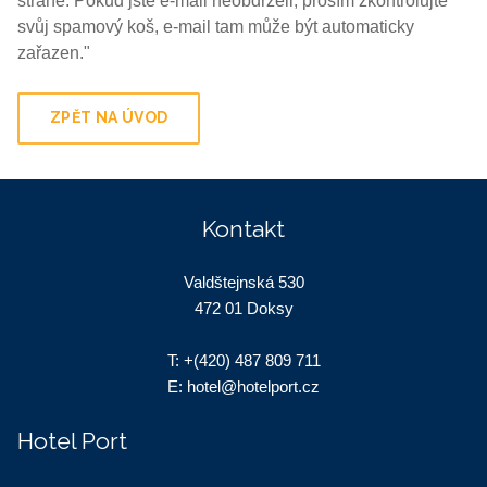
straně. Pokud jste e-mail neobdrželi, prosím zkontrolujte
svůj spamový koš, e-mail tam může být automaticky
zařazen."
ZPĚT NA ÚVOD
Kontakt
Valdštejnská 530
472 01 Doksy
T:
+(420) 487 809 711
E:
hotel@hotelport.cz
Hotel Port