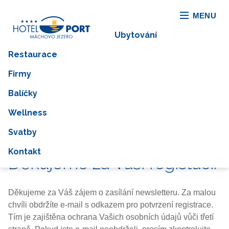
MENU
Ubytování
Restaurace
Firmy
Balíčky
Wellness
Svatby
Kontakt
Děkujeme za Vaši registaci.
Děkujeme za Váš zájem o zasílání newsletteru. Za malou
chvíli obdržíte e-mail s odkazem pro potvrzení registrace.
Tím je zajištěna ochrana Vašich osobních údajů vůči třetí