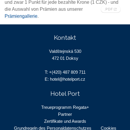
und zwar 1 Punkt für jede bezahlte Krone (1 CZK) - und
die Auswahl von Prämien aus unserer
Prämiengallerie
.
Kontakt
Valdštejnská 530
472 01 Doksy
T:
+(420) 487 809 711
E:
hotel@hotelport.cz
Hotel Port
Treueprogramm Regata+
Partner
Zertifikate und Awards
Grundregeln des Personaldatenschutzes
Cookies