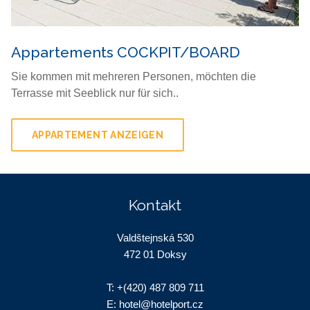
Appartements COCKPIT/BOARD
Sie kommen mit mehreren Personen, möchten die
Terrasse mit Seeblick nur für sich..
APPARTEMENT ANZEIGEN
Kontakt
Valdštejnská 530
472 01 Doksy
T:
+(420) 487 809 711
E:
hotel@hotelport.cz