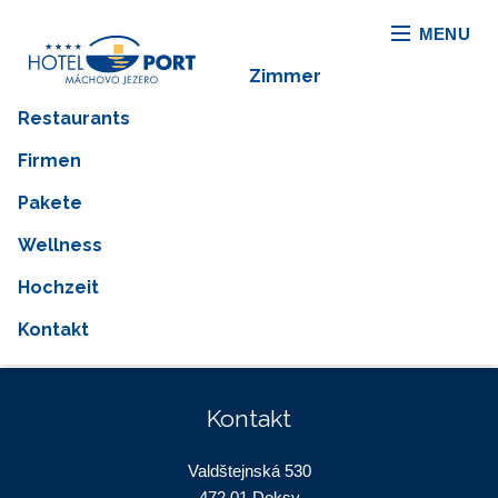
MENU
Zimmer
Restaurants
Balíček č.1
Firmen
Pakete
28. February 2017
Wellness
Hochzeit
Facebook
Twitter
LinkedIn
0
Kontakt
Kontakt
Valdštejnská 530
472 01 Doksy