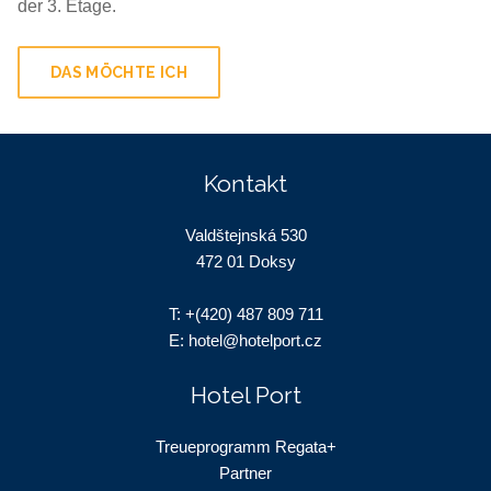
der 3. Etage.
DAS MÖCHTE ICH
Kontakt
Valdštejnská 530
472 01 Doksy
T:
+(420) 487 809 711
E:
hotel@hotelport.cz
Hotel Port
Treueprogramm Regata+
Partner